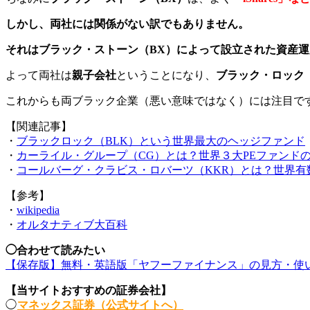
しかし、両社には関係がない訳でもありません。
それはブラック・ストーン（BX）によって設立された資産運
よって両社は
親子会社
ということになり、
ブラック・ロック
これからも両ブラック企業（悪い意味ではなく）には注目で
【関連記事】
・
ブラックロック（BLK）という世界最大のヘッジファンド
・
カーライル・グループ（CG）とは？世界３大PEファンド
・
コールバーグ・クラビス・ロバーツ（KKR）とは？世界有
【参考】
・
wikipedia
・
オルタナティブ大百科
◯合わせて読みたい
【保存版】無料・英語版「ヤフーファイナンス」の見方・使
【当サイトおすすめの証券会社】
◯
マネックス証券（公式サイトへ）